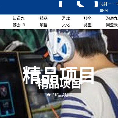
礼拜一 - 
!
6PM
知道九
精品
游戏
服务
沟通九
游会J9
项目
文化
类型
网登录
精品项目
/
精品项目