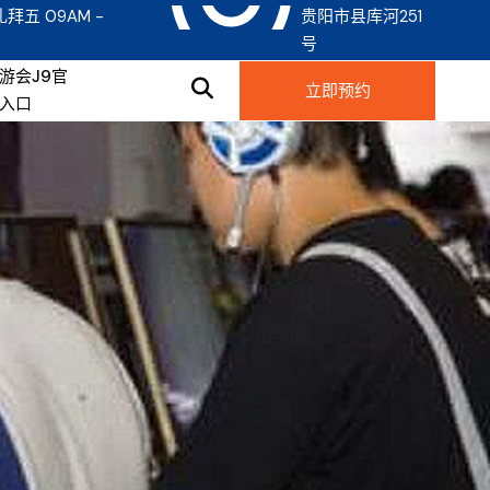
礼拜五 09AM -
贵阳市县库河251
号
游会j9官
立即预约
入口