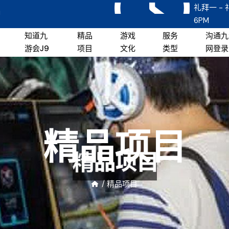
礼拜一 - 
!
6PM
知道九
精品
游戏
服务
沟通九
游会J9
项目
文化
类型
网登录
精品项目
/
精品项目