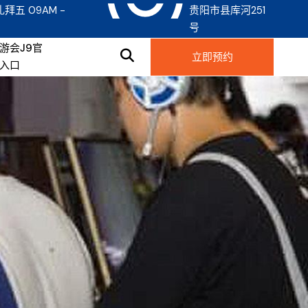
礼拜五 09AM -
贵阳市县库河251
号
游会j9官
立即预约
入口